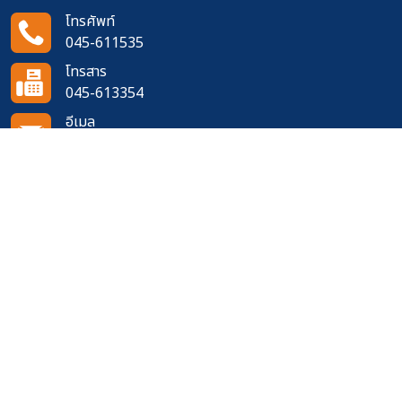
โทรศัพท์
045-611535
โทรสาร
045-613354
อีเมล
doh0751@doh.go.th
ติดตามเราได้ที่
จำนวนผู้เข้าชมเว็บไซต์
449