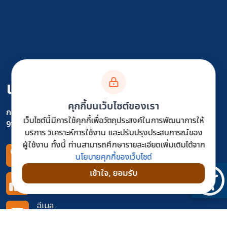
แขวงทางหลวงศรีสะเกษที่ 1
คุกกี้บนเว็บไซต์ของเรา
กรมทางหลวง
เว็บไซต์นี้มีการใช้คุกกี้เพื่อวัตถุประสงค์ในการพัฒนาการให้
91 หมู่ 10 ต.โพธิ์ อ.เมือง จ.ศรีสะเกษ 33000
บริการ วิเคราะห์การใช้งาน และปรับปรุงประสบการณ์ของ
ผู้ใช้งาน ทั้งนี้ ท่านสามารถศึกษารายละเอียดเพิ่มเติมได้จาก
โทรศัพท์
นโยบายคุกกี้ของเว็บไซต์
045-611535
เข้าใจ, ยอมรับ
โทรสาร
045-613354
อีเมล
doh0751@doh.go.th